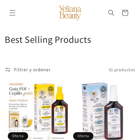
Ir
directamente
al contenido
Carrito
C
Best Selling Products
o
l
Filtrar y ordenar
51 productos
e
c
c
i
ó
n
Oferta
Oferta