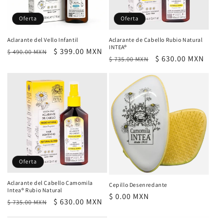
Oferta
Oferta
Aclarante del Vello Infantil
Aclarante de Cabello Rubio Natural
INTEA®
Precio
Precio
$ 399.00 MXN
$ 490.00 MXN
Precio
Precio
$ 630.00 MXN
$ 735.00 MXN
habitual
de
habitual
de
oferta
oferta
Oferta
Aclarante del Cabello Camomila
Cepillo Desenredante
Intea® Rubio Natural
Precio
$ 0.00 MXN
Precio
Precio
$ 630.00 MXN
$ 735.00 MXN
habitual
habitual
de