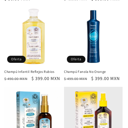
habitual
habitual
de
oferta
Oferta
Oferta
Champú Infantil Reflejos Rubios
Champú Fanola No Orange
Precio
Precio
$ 399.00 MXN
Precio
Precio
$ 399.00 MXN
$ 490.00 MXN
$ 499.00 MXN
habitual
de
habitual
de
oferta
oferta