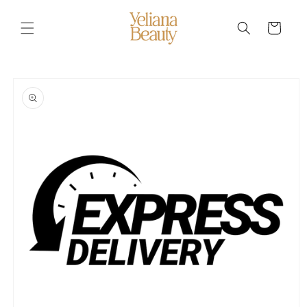
Ir
directamente
al contenido
Carrito
Ir
directamente
a la
información
del producto