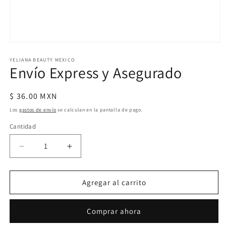
Abrir
elemento
multimedia
YELIANA BEAUTY MEXICO
Envío Express y Asegurado
1
en
una
ventana
Precio
$ 36.00 MXN
modal
habitual
Los
gastos de envío
se calculan en la pantalla de pago.
Cantidad
Cantidad
Reducir
Aumentar
cantidad
cantidad
para
para
Envío
Envío
Agregar al carrito
Express
Express
y
y
Comprar ahora
Asegurado
Asegurado